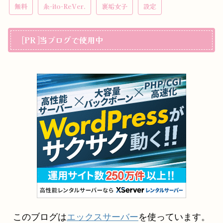
無料
糸-ito-ReVer.
裏垢女子
設定
[PR]当ブログで使用中
このブログは
エックスサーバー
を使っています。