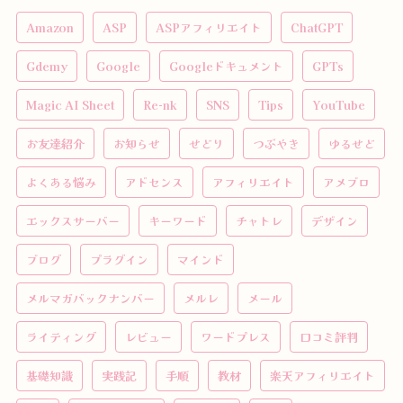
Amazon
ASP
ASPアフィリエイト
ChatGPT
Gdemy
Google
Googleドキュメント
GPTs
Magic AI Sheet
Re-nk
SNS
Tips
YouTube
お友達紹介
お知らせ
せどり
つぶやき
ゆるせど
よくある悩み
アドセンス
アフィリエイト
アメブロ
エックスサーバー
キーワード
チャトレ
デザイン
ブログ
プラグイン
マインド
メルマガバックナンバー
メルレ
メール
ライティング
レビュー
ワードプレス
口コミ評判
基礎知識
実践記
手順
教材
楽天アフィリエイト